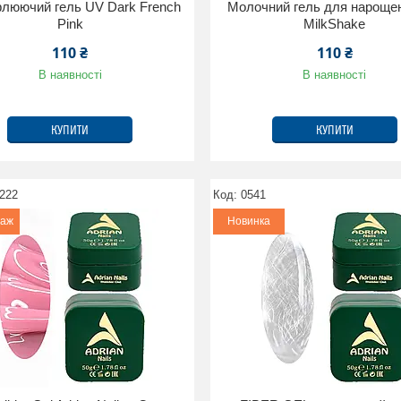
люючий гель UV Dark French
Молочний гель для нароще
Pink
MilkShake
110 ₴
110 ₴
В наявності
В наявності
КУПИТИ
КУПИТИ
1222
0541
даж
Новинка