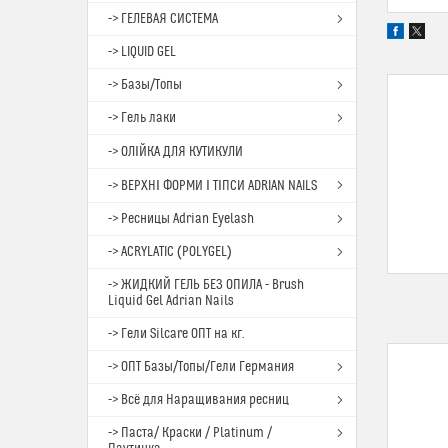
-> ГЕЛЕВАЯ СИСТЕМА
-> LIQUID GEL
-> Базы/Топы
-> Гель лаки
-> ОЛІЙКА ДЛЯ КУТИКУЛИ
-> ВЕРХНІ ФОРМИ І ТІПСИ ADRIAN NAILS
-> Ресницы Adrian Eyelash
-> ACRYLATIC (POLYGEL)
-> ЖИДКИЙ ГЕЛЬ БЕЗ ОПИЛА - Brush
Liquid Gel Adrian Nails
-> Гели Silcare ОПТ на кг.
-> ОПТ Базы/Топы/Гели Германия
-> Всё для Наращивания ресниц
-> Паста/ Краски / Platinum /