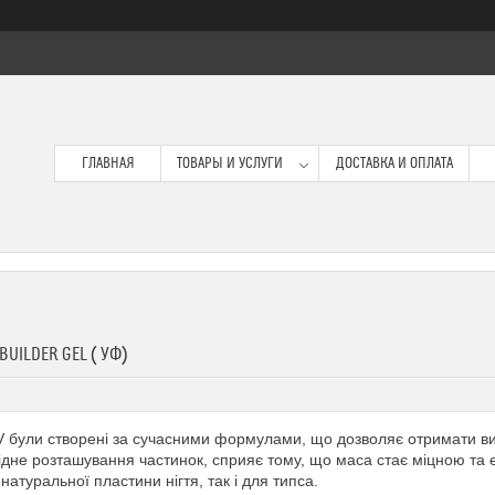
ГЛАВНАЯ
ТОВАРЫ И УСЛУГИ
ДОСТАВКА И ОПЛАТА
 BUILDER GEL ( УФ)
V були створені за сучасними формулами, що дозволяє отримати вик
ідне розташування частинок, сприяє тому, що маса стає міцною та
 натуральної пластини нігтя, так і для типса.