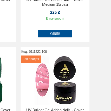
Medium 15грам
235 ₴
В наявності
КУПИТИ
0111222-100
Топ продаж
- Cover
UV Builder Gel Adrian Nails - Cover