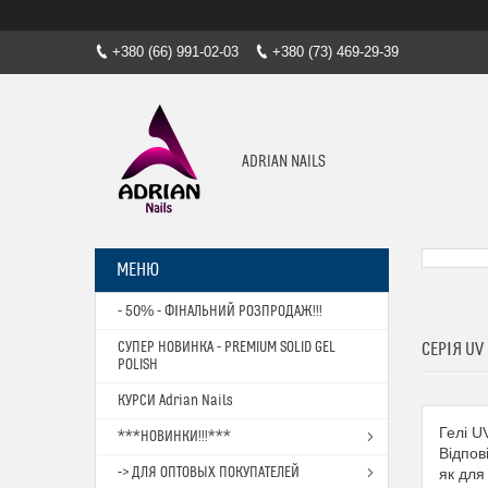
+380 (66) 991-02-03
+380 (73) 469-29-39
ADRIAN NAILS
- 50% - ФІНАЛЬНИЙ РОЗПРОДАЖ!!!
СУПЕР НОВИНКА - PREMIUM SOLID GEL
СЕРІЯ UV
POLISH
КУРСИ Adrian Nails
Гелі U
***НОВИНКИ!!!***
Відпов
-> ДЛЯ ОПТОВЫХ ПОКУПАТЕЛЕЙ
як для