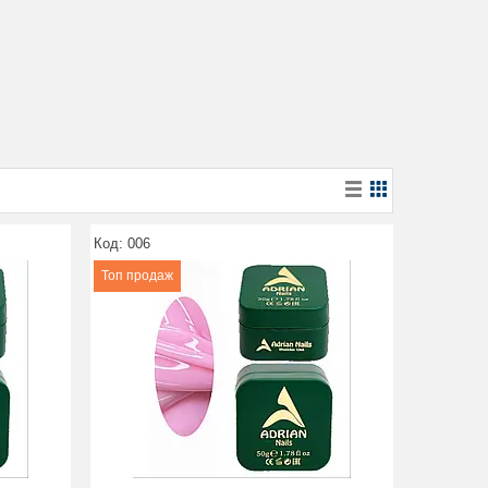
006
Топ продаж