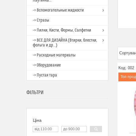
Паутинка...
-> Вспомогательные жидкости
-> Стразы
-> Пилки, Кисти, Формы, Салфетки
-> ВСЕ ДЛЯ ДИЗАЙНА (Втирки, блестки,
фольга и др...)
-> Расходные материалы
-> Оборудование
002
-> Пустая тара
Топ про
ФІЛЬТРИ
Ціна