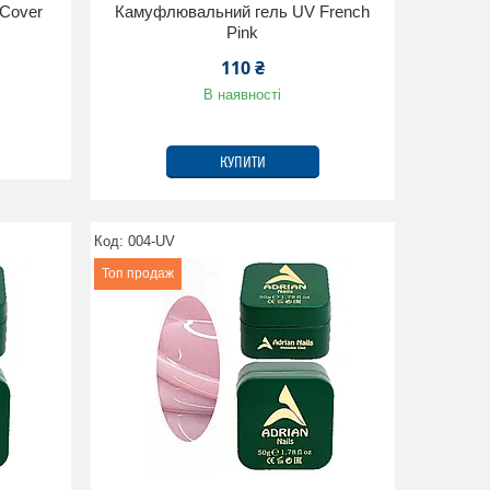
Cover
Камуфлювальний гель UV French
Pink
110 ₴
В наявності
КУПИТИ
004-UV
Топ продаж