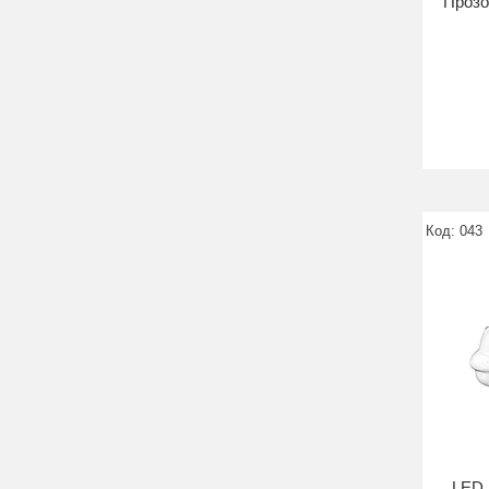
Прозо
043
LED 