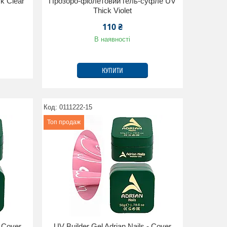
k Clear
Прозоро-фіолетовий гель-суфле UV
Thick Violet
110 ₴
В наявності
КУПИТИ
0111222-15
Топ продаж
- Cover
UV Builder Gel Adrian Nails - Cover