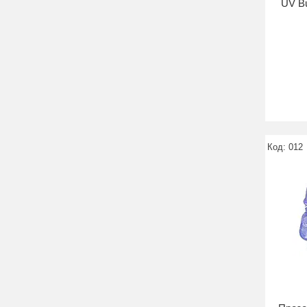
UV Bu
012