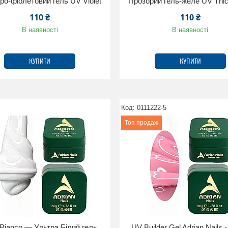
ро-фіолетовий гель UV Violet
Прозорий гель-желе UV Thic
110 ₴
110 ₴
В наявності
В наявності
КУПИТИ
КУПИТИ
0111222-5
Топ продаж
Bianco — Ультра Білий гель
UV Builder Gel Adrian Nails 