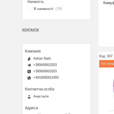
Наявність
Камуф
В наявності
78
КОНТАКТИ
007
Adrian Nails
Топ про
+380669910203
+380669910203
+4916095812493
Анастасія