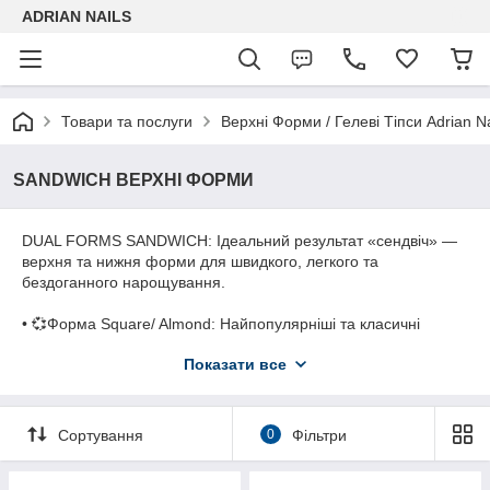
ADRIAN NAILS
Товари та послуги
Верхні Форми / Гелеві Тіпси Adrian Na
SANDWICH ВЕРХНІ ФОРМИ
DUAL FORMS SANDWICH: Ідеальний результат «сендвіч» —
верхня та нижня форми для швидкого, легкого та
бездоганного нарощування.
• 💞Форма Square/ Almond: Найпопулярніші та класичні
форма, яка завжди в тренді.
Показати все
• 💞15 розмірів: Максимальна відповідність для кожного нігтя!
• 💞240 шт: Вистачить на багато крутих робіт!
Сортування
0
Фільтри