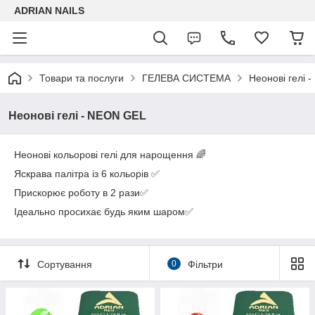
ADRIAN NAILS
Товари та послуги
ГЕЛЕВА СИСТЕМА
Неонові гелі 
Неонові гелі - NEON GEL
Неонові кольорові гелі для нарощення 🌈
Яскрава палітра із 6 кольорів ✅
Прискорює роботу в 2 рази✅
Ідеально просихає будь яким шаром✅
Сортування
0
Фільтри