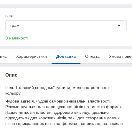
вага
грам
В наявності
пис
Характеристики
Доставка
Оплата
Умови пове
Опис
Гель 1-фазний,середньої густини, молочно-рожевого
кольору.
Чудова адгезія, чудові самовирівнювальні властивості.
Рекомендується для нарощування нігтів на типсі та формах.
Надає нігтьовій пластині здорового вигляду. Ідеально
підходить як для коротких нігтів, так і для створення довгих
нігтів і прикрашених нігтів на формах, наприклад, на весілля.