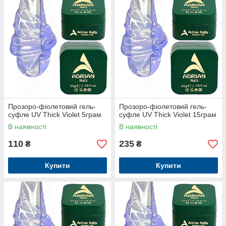
Прозоро-фіолетовий гель-
Прозоро-фіолетовий гель-
суфле UV Thick Violet 5грам
суфле UV Thick Violet 15грам
В наявності
В наявності
110
235
₴
₴
Купити
Купити