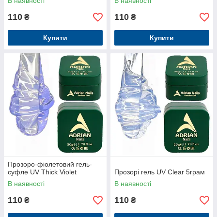
В наявності
В наявності
110
110
₴
₴
Купити
Купити
Прозоро-фіолетовий гель-
суфле UV Thick Violet
Прозорі гель UV Clear 5грам
В наявності
В наявності
110
110
₴
₴