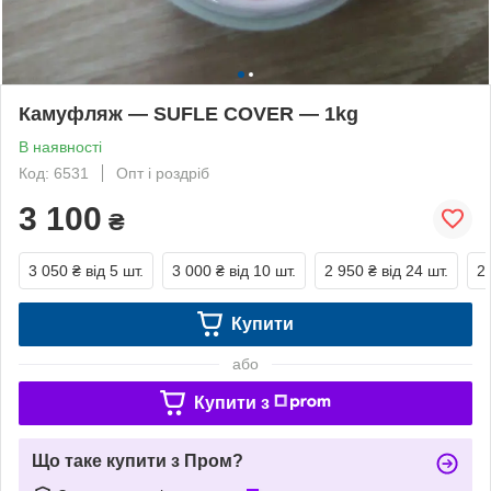
Камуфляж — SUFLE COVER — 1kg
В наявності
Код: 6531
Опт і роздріб
3 100
₴
3 050 ₴
від 5 шт.
3 000 ₴
від 10 шт.
2 950 ₴
від 24 шт.
2
Купити
або
Купити з
Що таке купити з Пром?