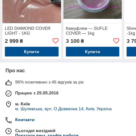
LED DIAMOND COVER
Камуфляж — SUFLE
Shin
LIGHT - 1KG
COVER — 1kg
-1kg
2 999
3 100
3 7
₴
₴
Купити
Купити
Про нас
96% позитивних з 46 відгуків за рік
Працює з 25.05.2016
м. Київ
м. Шулявська, вул. О.Довженка 14, Київ, Україна
Контакти
Сьогодні вихідний
Показати весь графік роботи