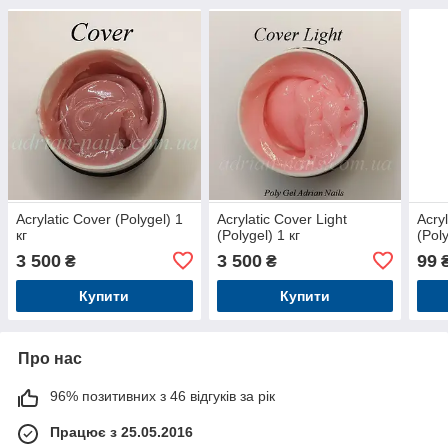
Acrylatic Cover (Polygel) 1
Acrylatic Cover Light
Acry
кг
(Polygel) 1 кг
(Pol
3 500
3 500
99
₴
₴
Купити
Купити
Про нас
96% позитивних з 46 відгуків за рік
Працює з 25.05.2016