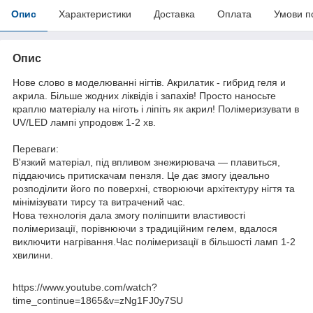
Опис
Характеристики
Доставка
Оплата
Умови п
Опис
Нове слово в моделюванні нігтів. Акрилатик - гибрид геля и
акрила. Більше жодних ліквідів і запахів! Просто наносьте
краплю матеріалу на ніготь і ліпіть як акрил! Полімеризувати в
UV/LED лампі упродовж 1-2 хв.
Переваги:
В'язкий матеріал, під впливом знежирювача — плавиться,
піддаючись притискачам пензля. Це дає змогу ідеально
розподілити його по поверхні, створюючи архітектуру нігтя та
мінімізувати тирсу та витрачений час.
Нова технологія дала змогу поліпшити властивості
полімеризації, порівнюючи з традиційним гелем, вдалося
виключити нагрівання.Час полімеризації в більшості ламп 1-2
хвилини.
https://www.youtube.com/watch?
time_continue=1865&v=zNg1FJ0y7SU