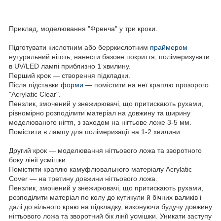
Приклад, моделювання "Френча" у три кроки.
Підготувати кислотним або беppкислотним
праймером
нутуральний ніготь, нанести базове покриття, полімеризувати
в UV/LED лампі приблизно 1 хвилину.
Перший крок — створення підкладки.
Після підставки
форми
— помістити на неї краплю прозорого
"Acrylatic Clear".
Пензлик, змочений у знежирювачі, що притискають рухами,
рівномірно розподілити матеріал на довжину та ширину
моделюваного нігтя, з заходом на нігтьове ложе 3-5 мм.
Помістити в лампу для полімеризації на 1-2 хвилини.
Другий крок — моделювання нігтьового ложа та зворотного
боку лінії усмішки.
Помістити краплю камуфлювального матеріалу Acrylatic
Cover — на третину довжини нігтьового ложа.
Пензлик, змочений у знежирювачі, що притискають рухами,
розподілити матеріал по колу до кутикули й бічних валиків і
далі до вільного краю на підкладку, виконуючи будучу довжину
нігтьового ложа та зворотний бік лінії усмішки. Уникати заступу