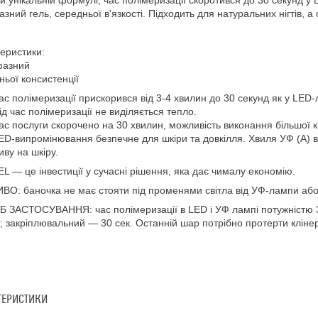
и унікальній формулі, час полімеризації скоротився до 30 секунд у
зний гель, середньої в'язкості. Підходить для натуральних нігтів, а
еристики:
фазний
ньої консистенції
ас полімеризації прискорився від 3-4 хвилин до 30 секунд як у LED-
ід час полімеризації не виділяється тепло.
ас послуги скорочено на 30 хвилин, можливість виконання більшої кі
ED-випромінювання безпечне для шкіри та довкілля. Хвиля УФ (А)
иву на шкіру.
L — це інвестиції у сучасні рішення, яка дає чималу економію.
О: баночка не має стояти під променями світла від УФ-лампи аб
 ЗАСТОСУВАННЯ: час полімеризації в LED і УФ лампі потужністю 3
.; закріплювальний — 30 сек. Останній шар потрібно протерти клін
ТЕРИСТИКИ