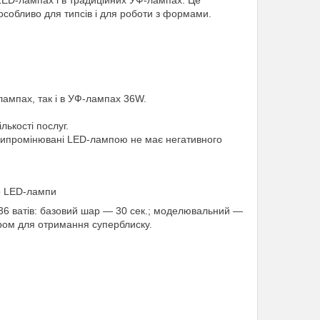
 LED-лампах і в традиційних УФ-лампах. Це
 особливо для типсів і для роботи з формами.
лампах, так і в УФ-лампах 36W.
лькості послуг.
 випромінювані LED-лампою не має негативного
о LED-лампи
6 ватів: базовий шар — 30 сек.; моделювальний —
ером для отримання суперблиску.