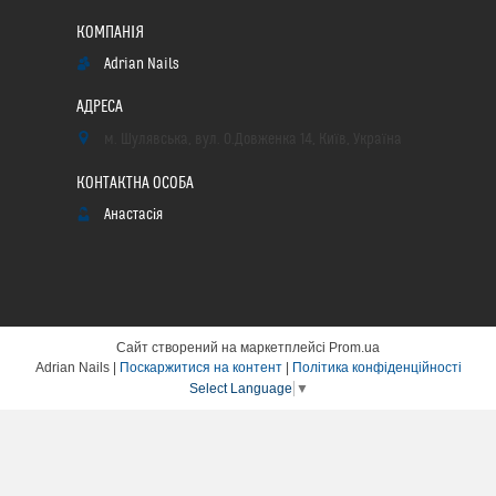
Adrian Nails
м. Шулявська, вул. О.Довженка 14, Київ, Україна
Анастасія
Сайт створений на маркетплейсі
Prom.ua
Adrian Nails |
Поскаржитися на контент
|
Політика конфіденційності
Select Language
▼