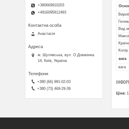
+380669910203
Осно
+4916095812493
Вироб
Гелев
Вид м
Анастасія
Макси
Країн
Колір
м. Шулявська, вул. О.Довженка
вага
14, Київ, Україна
вага
+380 (66) 991-02-03
ІНФОР
+380 (73) 469-29-39
Ціна:
1