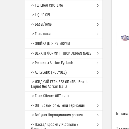
-> ГЕЛЕВАЯ СИСТЕМА
-> LIQUID GEL
-> Базы/Топы
-> Гель лаки
-> ОЛІЙКА ДЛЯ КУТИКУЛИ
-> ВЕРХНІ ФОРМИ І ТІПСИ ADRIAN NAILS
-> Ресницы Adrian Eyelash
-> ACRYLATIC (POLYGEL)
-> ЖИДКИЙ ГЕЛЬ БЕЗ ОПИЛА - Brush
Liquid Gel Adrian Nails
-> Гели Silcare ОПТ на кг.
-> ОПТ Базы/Топы/Гели Германия
Іннова
-> Всё для Наращивания ресниц
-> Паста/ Краски / Platinum /