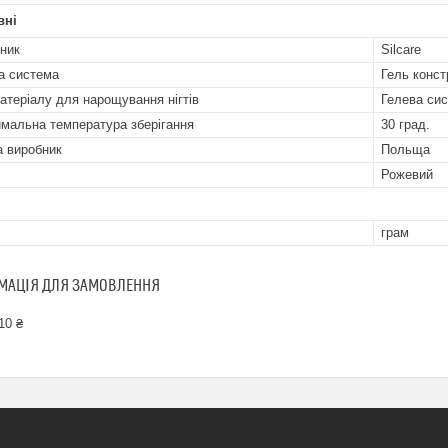
вні
ник
Silcare
а система
Гель конс
атеріалу для нарощування нігтів
Гелева си
мальна температура зберігання
30 град.
а виробник
Польща
Рожевий
грам
МАЦІЯ ДЛЯ ЗАМОВЛЕННЯ
10 ₴