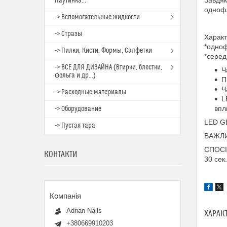
Завдяк
Паутинка...
однофа
-> Вспомогательные жидкости
-> Стразы
Характ
*одно
-> Пилки, Кисти, Формы, Салфетки
*серед
-> ВСЕ ДЛЯ ДИЗАЙНА (Втирки, блестки,
Ч
фольга и др...)
П
Ч
-> Расходные материалы
L
впл
-> Оборудование
LED GE
-> Пустая тара
ВАЖЛИВ
СПОСІБ
КОНТАКТИ
30 сек
Adrian Nails
ХАРАК
+380669910203