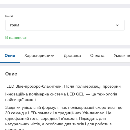
вага
грам
В наявності
Опис
Характеристики
Доставка
Оплата
Умови п
Опис
LED Blue-прозоро-блакитний. Після полімеризації прозорий
Інноваційна полімерна система LED GEL — це технологія
найвищої якості.
Завдяки унікальній формулі, час полімеризації скоротився до
30 секунд у LED-лампах і в традиційних УФ-лампах. Це
однофазний гель, середньої в'язкості. Підходить для
натуральних нігтів, а особливо для типсів і для роботи з
формами.