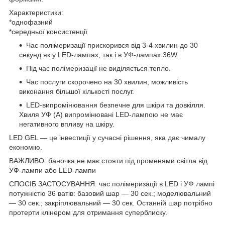
Характеристики:
*однофазний
*середньої консистенції
Час полімеризації прискорився від 3-4 хвилин до 30
секунд як у LED-лампах, так і в УФ-лампах 36W.
Під час полімеризації не виділяється тепло.
Час послуги скорочено на 30 хвилин, можливість
виконання більшої кількості послуг.
LED-випромінювання безпечне для шкіри та довкілля.
Хвиля УФ (А) випромінювані LED-лампою не має
негативного впливу на шкіру.
LED GEL — це інвестиції у сучасні рішення, яка дає чималу
економію.
ВАЖЛИВО: баночка не має стояти під променями світла від
УФ-лампи або LED-лампи
СПОСІБ ЗАСТОСУВАННЯ: час полімеризації в LED і УФ лампі
потужністю 36 ватів: базовий шар — 30 сек.; моделювальний
— 30 сек.; закріплювальний — 30 сек. Останній шар потрібно
протерти клінером для отримання суперблиску.