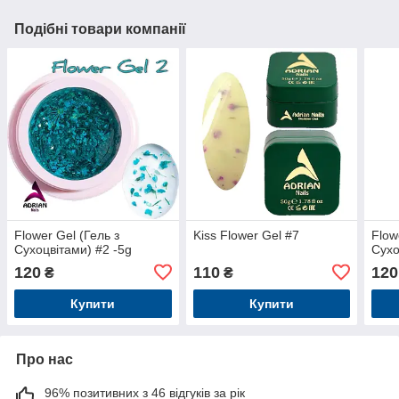
Подібні товари компанії
Flower Gel (Гель з
Kiss Flower Gel #7
Flow
Сухоцвітами) #2 -5g
Сухо
120
110
120
₴
₴
Купити
Купити
Про нас
96% позитивних з 46 відгуків за рік