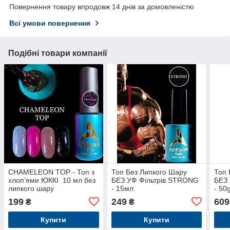
Повернення товару впродовж 14 днів за домовленістю
Всі умови повернення
Подібні товари компанії
CHAMELEON TOP - Топ з
Топ Без Липкого Шару
Топ 
хлопʼями ЮККІ 10 мл без
БЕЗ УФ Фільтрів STRONG
БЕЗ
липкого шару
- 15мл
- 50
199
249
609
₴
₴
Купити
Купити