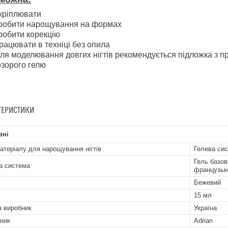
кріплювати
робити нарощування на формах
робити корекцію
рацювати в техніці без опила
ля моделювання довгих нігтів рекомендується підложка з про
зорого гелю
ТЕРИСТИКИ
вні
атеріалу для нарощування нігтів
Гелева си
Гель базо
а система
французьк
Бежевий
15 мл
а виробник
Україна
ник
Adrian