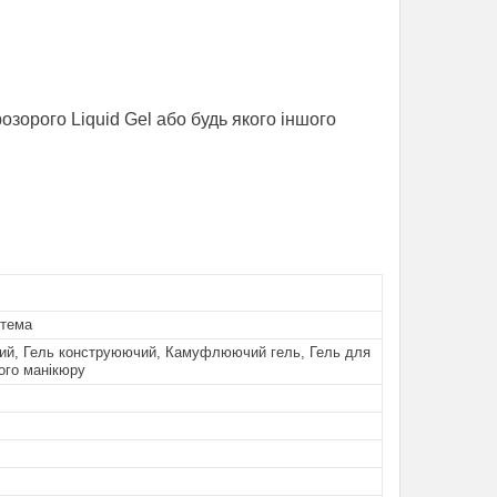
зорого Liquid Gel або будь якого іншого
стема
вий, Гель конструюючий, Камуфлюючий гель, Гель для
ого манікюру