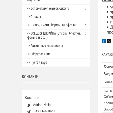
Паутинка...
у
-> Вспомогательные жидкости
з
-> Стразы
з
п
-> Пилки, Кисти, Формы, Салфетки
Д
про
-> ВСЕ ДЛЯ ДИЗАЙНА (Втирки, блестки,
фольга и др...)
-> Расходные материалы
-> Оборудование
ХАРАК
-> Пустая тара
Осно
Вид м
КОНТАКТИ
Гелев
Колір
Об`єм
Країн
Adrian Nails
Вироб
+380669910203