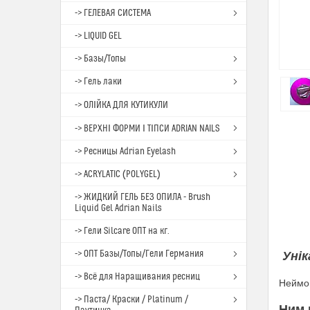
-> ГЕЛЕВАЯ СИСТЕМА
-> LIQUID GEL
-> Базы/Топы
-> Гель лаки
-> ОЛІЙКА ДЛЯ КУТИКУЛИ
-> ВЕРХНІ ФОРМИ І ТІПСИ ADRIAN NAILS
-> Ресницы Adrian Eyelash
-> ACRYLATIC (POLYGEL)
-> ЖИДКИЙ ГЕЛЬ БЕЗ ОПИЛА - Brush
Liquid Gel Adrian Nails
-> Гели Silcare ОПТ на кг.
-> ОПТ Базы/Топы/Гели Германия
Унік
-> Всё для Наращивания ресниц
Неймов
-> Паста/ Краски / Platinum /
Ним 