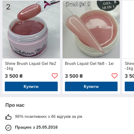
Shine Brush Liquid Gel №2
Brush Liquid Gel №8 - 1кг
Shin
-1kg
-1kg
3 500
3 500
3 5
₴
₴
Купити
Купити
Про нас
96% позитивних з 46 відгуків за рік
Працює з 25.05.2016