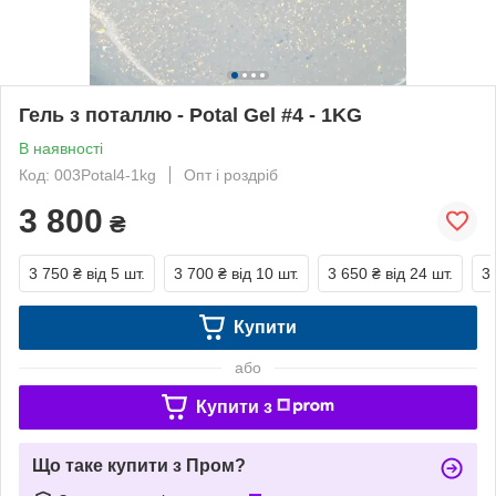
Гель з поталлю - Potal Gel #4 - 1KG
В наявності
Код: 003Potal4-1kg
Опт і роздріб
3 800
₴
3 750 ₴
від 5 шт.
3 700 ₴
від 10 шт.
3 650 ₴
від 24 шт.
3
Купити
або
Купити з
Що таке купити з Пром?