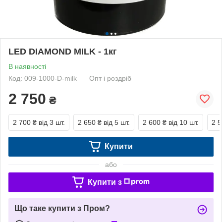
LED DIAMOND MILK - 1кг
В наявності
Код: 009-1000-D-milk
Опт і роздріб
2 750
₴
2 700 ₴
від 3 шт.
2 650 ₴
від 5 шт.
2 600 ₴
від 10 шт.
2 5
Купити
або
Купити з
Що таке купити з Пром?