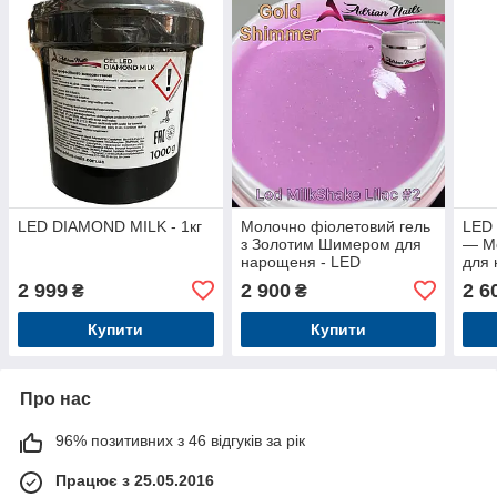
LED DIAMOND MILK - 1кг
Молочно фіолетовий гель
LED 
з Золотим Шимером для
— М
нарощеня - LED
для 
MilkShake Lilac #2 - 1кг
2 999
2 900
2 6
₴
₴
Купити
Купити
Про нас
96% позитивних з 46 відгуків за рік
Працює з 25.05.2016