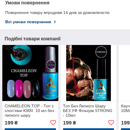
Умови повернення
Повернення товару впродовж 14 днів за домовленістю
Всі умови повернення
Подібні товари компанії
CHAMELEON TOP - Топ з
Топ Без Липкого Шару
Кауч
хлопʼями ЮККІ 10 мл без
БЕЗ УФ Фільтрів STRONG
10М
липкого шару
- 10мл
199
199
199
₴
₴