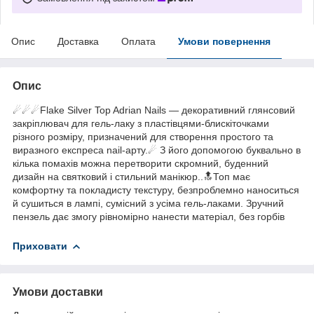
Опис
Доставка
Оплата
Умови повернення
Опис
☄☄☄Flake Silver Top Adrian Nails — декоративний глянсовий
закріплювач для гель-лаку з пластівцями-блискіточками
різного розміру, призначений для створення простого та
виразного експреса nail-арту.☄ З його допомогою буквально в
кілька помахів можна перетворити скромний, буденний
дизайн на святковий і стильний манікюр..🔝Топ має
комфортну та покладисту текстуру, безпроблемно наноситься
й сушиться в лампі, сумісний з усіма гель-лаками. Зручний
пензель дає змогу рівномірно нанести матеріал, без горбів
Приховати
Умови доставки