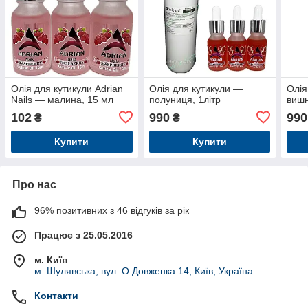
Олія для кутикули Adrian
Олія для кутикули —
Олія
Nails — малина, 15 мл
полуниця, 1літр
вишн
102
990
990
₴
₴
Купити
Купити
Про нас
96% позитивних з 46 відгуків за рік
Працює з 25.05.2016
м. Київ
м. Шулявська, вул. О.Довженка 14, Київ, Україна
Контакти