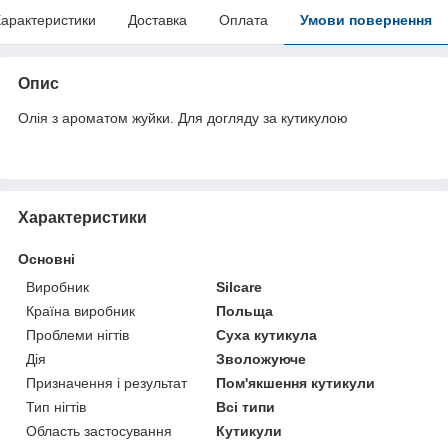
арактеристики
Доставка
Оплата
Умови повернення
Опис
Олія з ароматом жуйки. Для догляду за кутикулою
Характеристики
Основні
Виробник
Silcare
Країна виробник
Польща
Проблеми нігтів
Суха кутикула
Дія
Зволожуюче
Призначення і результат
Пом'якшення кутикули
Тип нігтів
Всі типи
Область застосування
Кутикули