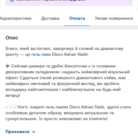
Характеристики
Доставка
Оплата
Умови повернення
Опис
Блиск, який засліплює, заворожує й схожий на діамантову
крихту — це
гель-лаки
Disco Adrian Nails!
💎 Сяйливі шимери та дрібні блискіточки є їх головним
декоративним складником і надають неймовірний візуальний
ефект. Сдається ілюзія розкішного діамантового сяйва, має
неймовірно святковий та феєричний вигляд, він зробить
володарку найпомітнішою і найблискучішою на будь-якій
вечірці!
.
☄☄☄Ногті, покриті гель-лаком Disco Adrian Nails, здатні стати
особливою деталлю образу, вишукано-актуальною та
суперстильною. Їх просто неможливо не помітити!
Приховати