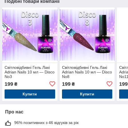
Подібні товари компанії
Світловідбивні Гель Лакі
Світловідбивні Гель Лакі
Світ
Adrian Nails 10 мл — Disco
Adrian Nails 10 мл — Disco
Adri
No3
No8
No1
199
199
199
₴
₴
Купити
Купити
Про нас
96% позитивних з 46 відгуків за рік