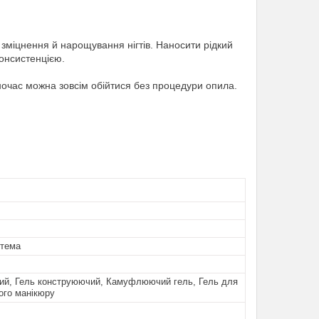
 зміцнення й нарощування нігтів. Наносити рідкий
консистенцією.
ночас можна зовсім обійтися без процедури опила.
стема
вий, Гель конструюючий, Камуфлюючий гель, Гель для
ого манікюру