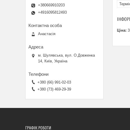
Термі
+380669910203
+4916095812493
ІНФОР
Ціна:
3
Анастасія
м. Шулявська, вул. О.Довженка
14, Київ, Україна
+380 (66) 991-02-03
+380 (73) 469-29-39
ГРАФІК РОБОТИ