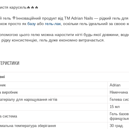
стя карусель🔥🔥🔥
 гель 🍭Інноваційний продукт від TM Adrian Nails — рідкий гель для
акож просто як
базу
або
гель-лак
, оскільки гель ідеальний за своєю 
опомогою цього гелю можна наростити нігті будь-якої довжини, вод
рідку консистенцію, гель дуже економно витрачається.
ТЕРИСТИКИ
вні
ник
Adrian
а виробник
Німеччина
атеріалу для нарощування нігтів
Гелева си
15 мл
Гель базо
а система
французьк
мальна температура зберігання
30 град.