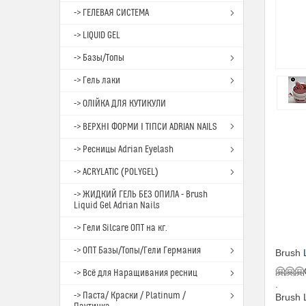
-> ГЕЛЕВАЯ СИСТЕМА
-> LIQUID GEL
-> Базы/Топы
-> Гель лаки
-> ОЛІЙКА ДЛЯ КУТИКУЛИ
-> ВЕРХНІ ФОРМИ І ТІПСИ ADRIAN NAILS
-> Ресницы Adrian Eyelash
-> ACRYLATIC (POLYGEL)
-> ЖИДКИЙ ГЕЛЬ БЕЗ ОПИЛА - Brush
Liquid Gel Adrian Nails
-> Гели Silcare ОПТ на кг.
-> ОПТ Базы/Топы/Гели Германия
Brush
🤗🤗
-> Всё для Наращивания ресниц
.
-> Паста/ Краски / Platinum /
Brush 