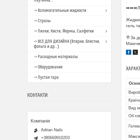
Паутинка...
.
➡➡➡Ли
-> Вспомогательные жидкости
.
Жидкий
-> Стразы
гель т
-> Пилки, Кисти, Формы, Салфетки
.
🍭За д
-> ВСЕ ДЛЯ ДИЗАЙНА (Втирки, блестки,
Маючи 
фольга и др...)
-> Расходные материалы
-> Оборудование
ХАРАК
-> Пустая тара
Осно
Вироб
КОНТАКТИ
Країн
Вид м
Об`єм
Гелев
Adrian Nails
Макси
+380669910203