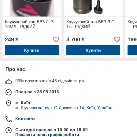
Каучуковий топ БЕЗ Л. З
Каучуковий топ БЕЗ Л.С
Кауч
10МЛ - РІДКИЙ
1кг- РІДКИЙ
— Р
249
3 700
199
₴
₴
Купити
Купити
Про нас
96% позитивних з 46 відгуків за рік
Працює з 25.05.2016
м. Київ
м. Шулявська, вул. О.Довженка 14, Київ, Україна
Контакти
Сьогодні працює з 10:00 до 19:00
Показати весь графік роботи