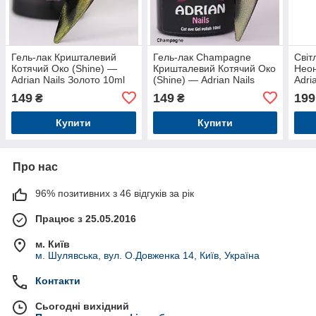
Гель-лак Кришталевий
Гель-лак Champagne
Світ
Котячий Око (Shine) —
Кришталевий Котячий Око
Неон
Adrian Nails Золото 10ml
(Shine) — Adrian Nails
Adri
— 041
Шампань 10ml — 043
149
149
199
₴
₴
Купити
Купити
Про нас
96% позитивних з 46 відгуків за рік
Працює з 25.05.2016
м. Київ
м. Шулявська, вул. О.Довженка 14, Київ, Україна
Контакти
Сьогодні вихідний