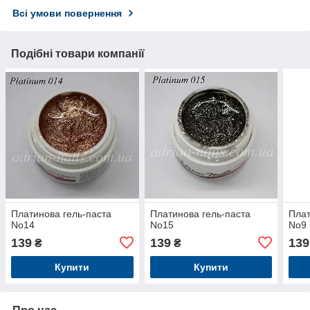
Всі умови повернення
Подібні товари компанії
Платинова гель-паста
Платинова гель-паста
Плат
No14
No15
No9
139
139
139
₴
₴
Купити
Купити