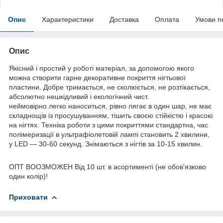
Опис
Характеристики
Доставка
Оплата
Умови п
Опис
Якісний і простий у роботі матеріал, за допомогою якого
можна створити гарне декоративне покриття нігтьової
пластини. Добре тримається, не сколюється, не розтікається,
абсолютно нешкідливий і екологічний чист.
неймовірно легко наноситься, рівно лягає в один шар, не має
складнощів із просушуванням, тішить своєю стійкістю і красою
на нігтях. Техніка роботи з цими покриттями стандартна, час
полімеризації в ультрафіолетовій лампі становить 2 хвилини,
у LED — 30-60 секунд. Знімаються з нігтів за 10-15 хвилин.
ОПТ ВООЗМОЖЕН Від 10 шт. в асортименті (не обов'язково
один колір)!
Приховати