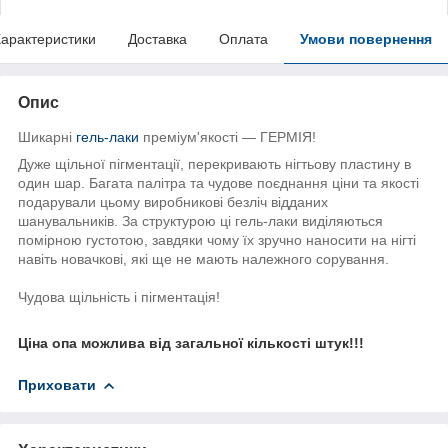
арактеристики
Доставка
Оплата
Умови повернення
Опис
Шикарні
гель-лаки
преміум'якості — ГЕРМІЯ!
Дуже щільної пігментації, перекривають нігтьову пластину в
один шар. Багата палітра та чудове поєднання ціни та якості
подарували цьому виробникові безліч відданих
шанувальників. За структурою ці гель-лаки виділяються
помірною густотою, завдяки чому їх зручно наносити на нігті
навіть новачкові, які ще не мають належного сорування.
Чудова щільність і пігментація!
Ціна опа можлива від загальної кількості штук!!!
Приховати