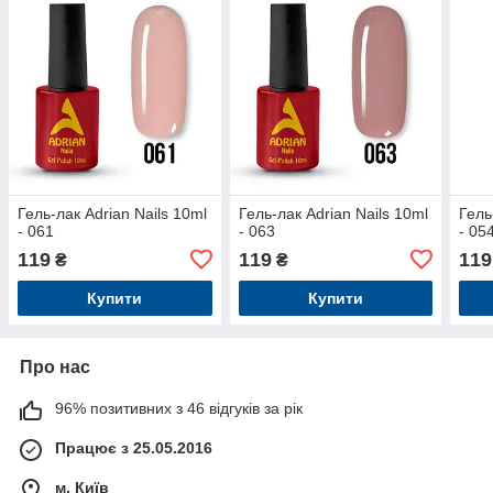
Гель-лак Adrian Nails 10ml
Гель-лак Adrian Nails 10ml
Гель
- 061
- 063
- 05
119
119
119
₴
₴
Купити
Купити
Про нас
96% позитивних з 46 відгуків за рік
Працює з 25.05.2016
м. Київ