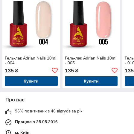
Гель-лак Adrian Nails 10ml
Гель-лак Adrian Nails 10ml
Гель
- 004
- 005
- 01
135
135
135
₴
₴
Купити
Купити
Про нас
96% позитивних з 46 відгуків за рік
Працює з 25.05.2016
м. Київ