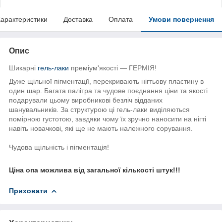
арактеристики
Доставка
Оплата
Умови повернення
Опис
Шикарні
гель-лаки
преміум'якості — ГЕРМІЯ!
Дуже щільної пігментації, перекривають нігтьову пластину в
один шар. Багата палітра та чудове поєднання ціни та якості
подарували цьому виробникові безліч відданих
шанувальників. За структурою ці гель-лаки виділяються
помірною густотою, завдяки чому їх зручно наносити на нігті
навіть новачкові, які ще не мають належного сорування.
Чудова щільність і пігментація!
Ціна опа можлива від загальної кількості штук!!!
Приховати