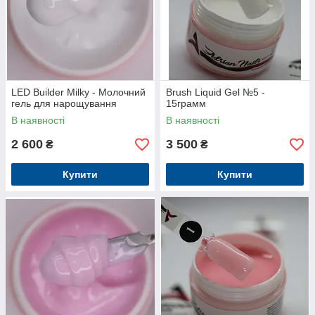
LED Builder Milky - Молочний
Brush Liquid Gel №5 -
гель для нарощування
15грамм
В наявності
В наявності
2 600
3 500
₴
₴
Купити
Купити