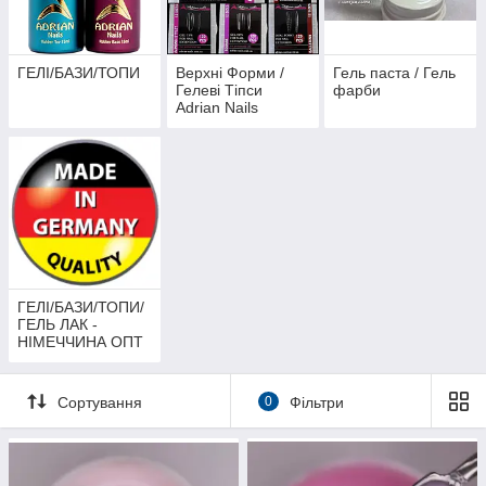
ГЕЛІ/БАЗИ/ТОПИ
Верхні Форми /
Гель паста / Гель
Гелеві Тіпси
фарби
Adrian Nails
ГЕЛІ/БАЗИ/ТОПИ/
ГЕЛЬ ЛАК -
НІМЕЧЧИНА ОПТ
НА КГ
Сортування
0
Фільтри